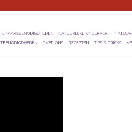
TENAARSBENODIGDHEDEN
NATUURLIJKE KINDERVERF
NATUURL
STBENODIGDHEDEN
OVER ONS
RECEPTEN
TIPS & TRICKS
VE