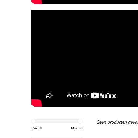
Geen producten gevon
Min: €
0
Max: €
5