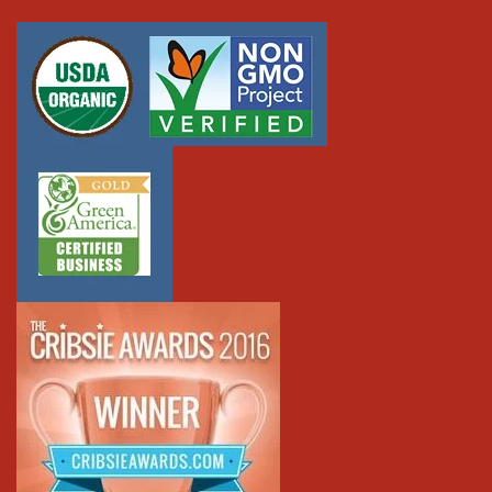
nano-particles, phthalates, petroleum?
They are free of all those things except it has 1% of a paraben-
free, non-toxic preservative to keep it microbially safe.
What’s the coverage?
The amount of face paint you need depends on the size or
amount of paint that's used on each person. If you do a small,
simple design on the cheek of each child, then one face paint kit
will probably be enough for 40-50 kids. One jar will also cover
an entire adult, average sized person arm and hand.