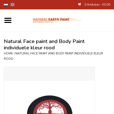
0 Artikelen - €0,00
Home
Kunstenaarsbenodigdheden
Natural Face paint and Body Paint
individuele kleur rood
Natuurlijke kinderverf
HOME
/
NATURAL FACE PAINT AND BODY PAINT INDIVIDUELE KLEUR
ROOD
Natuurlijke schmink
Eierverf en voedselverf
Andere kunstbenodigdheden
Over Ons