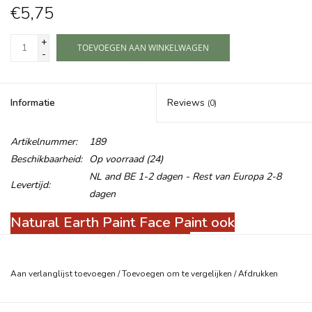
€5,75
+
TOEVOEGEN AAN WINKELWAGEN
-
Informatie
Reviews
(0)
Artikelnummer:
189
Beschikbaarheid:
Op voorraad
(24)
NL and BE 1-2 dagen - Rest van Europa 2-8
Levertijd:
dagen
Natural Earth Paint Face Paint ook
beschikbaar per losse kleur!
De kleuren van de natuurlijke gezichts/bodyverf zijn: rood, oranje,
Aan verlanglijst toevoegen
/
Toevoegen om te vergelijken
/
Afdrukken
geel, groen, blauw, bruin, donker grijs, zwart, paars, wit en goud.
Elke potje bevat 11 gram natuurlijke gezichts/bodyverf