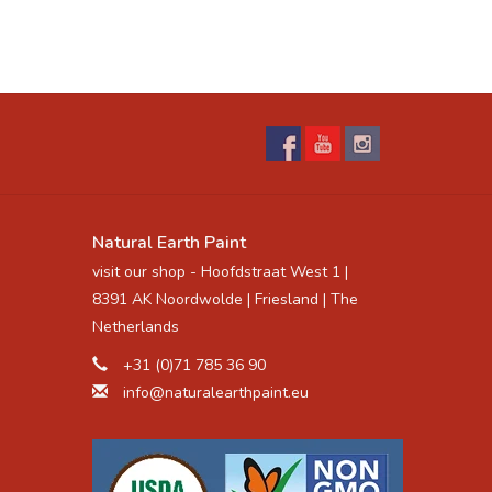
he size or amount of paint that's used on each
heek of each child, then one face paint kit will
also cover an entire adult, average sized person
Natural Earth Paint
visit our shop - Hoofdstraat West 1 |
8391 AK Noordwolde | Friesland | The
Netherlands
+31 (0)71 785 36 90
info@naturalearthpaint.eu