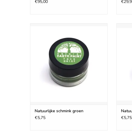
€95,00
€29,9
Natural Earth Face/body Paint is ook per
Natura
stuk verkrijgbaar en is er in 10 kleuren
stuk 
TOEVOEGEN AAN WINKELWAGEN
TO
Natuurlijke schmink groen
Natuu
€5,75
€5,75