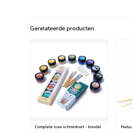
Gerelateerde producten
De complete Natural Earth Paint
Onze 
schminkset is een bundel van alle 10
gema
kleuren, de eco glitter en een set eco-
aard
applicators voor een gunstige prijs
makkel
TOEVOEGEN AAN WINKELWAGEN
TO
Complete luxe schminkset - bundel
Natuu