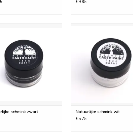
5
€9,95
Are they cosmetic grade?
Our face paint complies with US cosmetic regul
cosmetic grade pigments and the paints have bee
l Earth Face/body Paint is ook per
Natural Earth Face/body Paint is 
bacteria and toxins.
verkrijgbaar en is er in 10 kleuren
stuk verkrijgbaar en is er in 10 k
Are they easy to wash off?
EVOEGEN AAN WINKELWAGEN
TOEVOEGEN AAN WINKELWA
Super easy! Just use water and they don't leave 
How do I clean up tools?
Rags soiled with face paint can be rinsed and t
face paint can be disposed of in the compost or
water and left in open air to dry.
Are they vegan?
The face paint is not vegan since it contains b
Is your Face Paint free from: Preservatives, par
rlijke schmink zwart
Natuurlijke schmink wit
petroleum?
€5,75
They are free of all those things except it has 
keep it microbially safe.