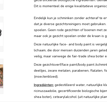
gecertificeerde biologische ingrediënten. Gema
Dit is momenteel de enige kwalitatieve organis
Eindelijk kun je schminken zonder achteraf te er
dat je diverse gezichtsreinigers moet gebruiken
spoelen. Geen rode gezichten of boenen met ze
maar ook je gezicht spoelen onder de kraan is 
Deze natuurlijke face- and body paint is vergeli
lichaam, die door mensen duizenden jaren gelede
veilig, maar vanwege de fair-trade shea boter e
Deze gezichtsverf/face paint/body paint /schmink 
deeltjes, zware metalen, parabenen, ftalaten, f
(insectenbloed).
Ingrediënten:
gedestilleerd water, natuurlijke k
ricinuszaadolie, gecertificeerde biologische bije
shea boter), cetearylalcohol (uit natuurlijke pla
(olijvenbereidingen emulgator), en minder dan