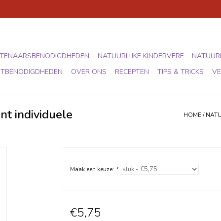
TENAARSBENODIGDHEDEN
NATUURLIJKE KINDERVERF
NATUURL
STBENODIGDHEDEN
OVER ONS
RECEPTEN
TIPS & TRICKS
VE
nt individuele
HOME
/
NATU
Maak een keuze:
*
€5,75