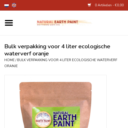
0 Artikelen - €0,00
Home
Kunstenaarsbenodigdheden
Bulk verpakking voor 4 liter ecologische
waterverf oranje
Natuurlijke kinderverf
HOME
/
BULK VERPAKKING VOOR 4 LITER ECOLOGISCHE WATERVERF
ORANJE
Natuurlijke schmink
Eierverf en voedselverf
Andere kunstbenodigdheden
Over Ons