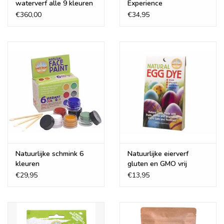
Bovendien hoef je allen te mengen wat je nodig hebt. De verf is
waterverf alle 9 kleuren
Experience
sneldrogend, milieuvriendelijk, economisch in gebruik, heeft een
€360,00
€34,95
super kleurdichtheid en is makkelijk afwasbaar van handen en
kleding (mits je het niet te lang laat zitten).
Meng 1:1 met water voor een gewone waterverf en speel een
beetje met de verhoudingen voor een dikkere of juist nog
dunnere verf. Met de dikke verf kun je heerlijk vinger verven! De
meer dunne verf is zeer geschikt voor werkjes met een aquarel
uitstraling.
De verf is erg geschikt voor op papier, hout, textiel, steen, en nog
veel meer.
Natuurlijke schmink 6
Natuurlijke eierverf
De Natural Earth Paint water gebaseerde verf wordt ook vaak
kleuren
gluten en GMO vrij
gebruikt door volwassenen voor het beschilderen van houten
€29,95
€13,95
speelgoed, voor een oude hout-look, zoals steigerplanken, voor
scrapbook en andere hobby uitingen.
Ingrediënten: natuurlijke minerale pigmenten, biologische maïs
zetmeel, Arabische gom