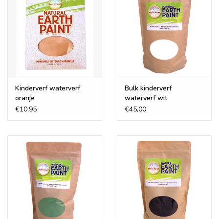
Mensen met allergieën hebben weinig tot geen kans op
huidreacties.
Verder zeer geschikt voor in scholen en kinderopvang.
Kinderverf waterverf
Bulk kinderverf
oranje
waterverf wit
€10,95
€45,00