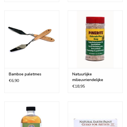
Bamboe paletmes
Natuurlijke
milieuvriendelijke
€6,90
handzeep
€18,95