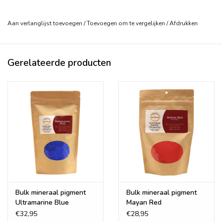
bindmiddel voor veel verfrecepten, waaronder professionele
aquarellen en gouache.
Op natuurlijke wijze gemaakt van het
Aan verlanglijst toevoegen
/
Toevoegen om te vergelijken
/
Afdrukken
uitgeharde sap van verschillende soorten acaciabomen, wordt
het opgelost in water om een ​​effectief en niet-giftig hechtmiddel
te maken.
Gerelateerde producten
Dit product is verkrijgbaar in ca 85 gram
pakketjes.
Bulk mineraal pigment
Bulk mineraal pigment
Ultramarine Blue
Mayan Red
€32,95
€28,95