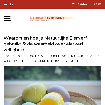
0 Artikelen - €0,00
Home
Kunstenaarsbenodigdheden
Waarom en hoe je Natuurlijke Eierverf
gebruikt & de waarheid over eierverf-
veiligheid
Natuurlijke kinderverf
HOME
/
TIPS & TRICKS
/
TIPS & INSTRUCTIES VOOR NATUURLIJKE VERF
/
WAAROM EN HOE JE NATUURLIJKE EIERVERF GEBRUIKT
Natuurlijke schmink
Eierverf en voedselverf
Andere kunstbenodigdheden
Over Ons