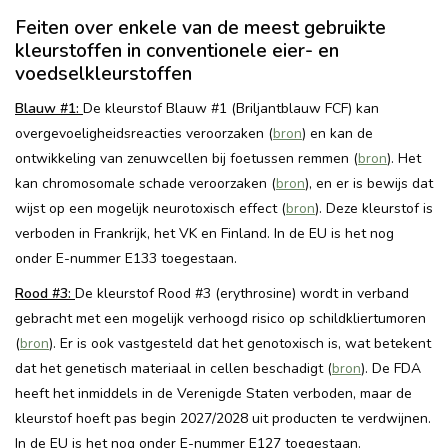
Feiten over enkele van de meest gebruikte
kleurstoffen in conventionele eier- en
voedselkleurstoffen
Blauw #1:
De kleurstof Blauw #1 (Briljantblauw FCF) kan
overgevoeligheidsreacties veroorzaken (
bron
) en kan de
ontwikkeling van zenuwcellen bij foetussen remmen (
bron
). Het
kan chromosomale schade veroorzaken (
bron
), en er is bewijs dat
wijst op een mogelijk neurotoxisch effect (
bron
). Deze kleurstof is
verboden in Frankrijk, het VK en Finland. In de EU is het nog
onder E-nummer E133 toegestaan.
Rood #3:
De kleurstof Rood #3 (erythrosine) wordt in verband
gebracht met een mogelijk verhoogd risico op schildkliertumoren
(
bron
). Er is ook vastgesteld dat het genotoxisch is, wat betekent
dat het genetisch materiaal in cellen beschadigt (
bron
). De FDA
heeft het inmiddels in de Verenigde Staten verboden, maar de
kleurstof hoeft pas begin 2027/2028 uit producten te verdwijnen.
In de EU is het nog onder E-nummer E127 toegestaan.