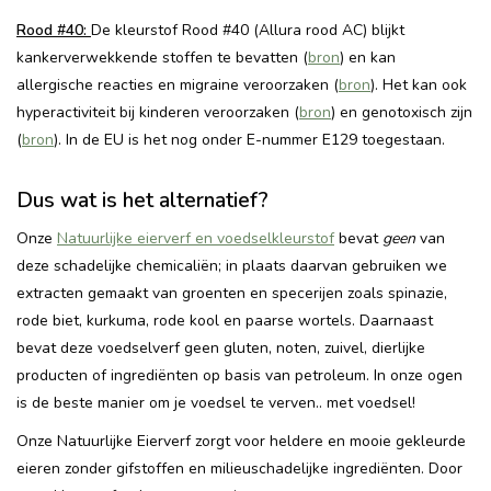
Rood #40:
De kleurstof Rood #40 (Allura rood AC) blijkt
kankerverwekkende stoffen te bevatten (
bron
) en kan
allergische reacties en migraine veroorzaken (
bron
). Het kan ook
hyperactiviteit bij kinderen veroorzaken (
bron
) en genotoxisch zijn
(
bron
). In de EU is het nog onder E-nummer E129 toegestaan.
Dus wat is het alternatief?
Onze
Natuurlijke eierverf en voedselkleurstof
bevat
geen
van
deze schadelijke chemicaliën; in plaats daarvan gebruiken we
extracten gemaakt van groenten en specerijen zoals spinazie,
rode biet, kurkuma, rode kool en paarse wortels. Daarnaast
bevat deze voedselverf geen gluten, noten, zuivel, dierlijke
producten of ingrediënten op basis van petroleum. In onze ogen
is de beste manier om je voedsel te verven.. met voedsel!
Onze Natuurlijke Eierverf zorgt voor heldere en mooie gekleurde
eieren zonder gifstoffen en milieuschadelijke ingrediënten. Door