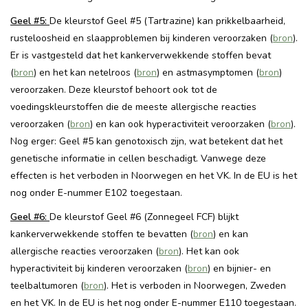
Geel #5:
De kleurstof Geel #5 (Tartrazine) kan prikkelbaarheid,
rusteloosheid en slaapproblemen bij kinderen veroorzaken (
bron
).
Er is vastgesteld dat het kankerverwekkende stoffen bevat
(
bron
) en het kan netelroos (
bron
) en astmasymptomen (
bron
)
veroorzaken. Deze kleurstof behoort ook tot de
voedingskleurstoffen die de meeste allergische reacties
veroorzaken (
bron
) en kan ook hyperactiviteit veroorzaken (
bron
).
Nog erger: Geel #5 kan genotoxisch zijn, wat betekent dat het
genetische informatie in cellen beschadigt. Vanwege deze
effecten is het verboden in Noorwegen en het VK. In de EU is het
nog onder E-nummer E102 toegestaan.
Geel #6:
De kleurstof Geel #6 (Zonnegeel FCF) blijkt
kankerverwekkende stoffen te bevatten (
bron
) en kan
allergische reacties veroorzaken (
bron
). Het kan ook
hyperactiviteit bij kinderen veroorzaken (
bron
) en bijnier- en
teelbaltumoren (
bron
). Het is verboden in Noorwegen, Zweden
en het VK. In de EU is het nog onder E-nummer E110 toegestaan.